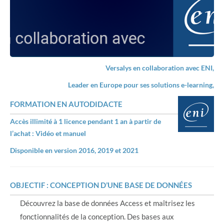
Versalys en collaboration avec ENI,
Leader en Europe pour ses solutions e-learning,
FORMATION EN AUTODIDACTE
Accès illimité à 1 licence pendant 1 an à partir de
l’achat : Vidéo et manuel
Disponible en version 2016, 2019 et 2021
OBJECTIF : CONCEPTION D’UNE BASE DE DONNÉES
Découvrez la base de données Access et maîtrisez les
fonctionnalités de la conception. Des bases aux