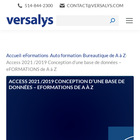
514-844-2300
CONTACT@VERSALYS.COM
›
›
›
›
Accueil
eFormations
Auto formation
Bureautique de A à Z
Access 2021 /2019 Conception d’une base de données –
eFORMATIONS de A à Z
ACCESS 2021 /2019 CONCEPTION D’UNE BASE DE
DONNÉES – EFORMATIONS DE A À Z