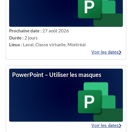
Prochaine date :
27 août 2026
Durée :
2 jours
Lieux :
Laval
,
Classe virtuelle
,
Montréal
Voir les dates
PowerPoint – Utiliser les masques
Voir les dates