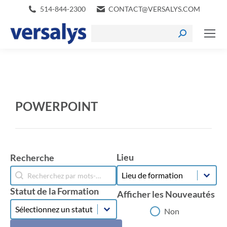
514-844-2300
CONTACT@VERSALYS.COM
POWERPOINT
Lieu
Recherche
Lieu
Recherche
Lieu
Recherche
Statut de la Formation
Afficher les Nouveautés
Statut de la Formation
Statut de la Formation
Afficher les Nouveautés
Non