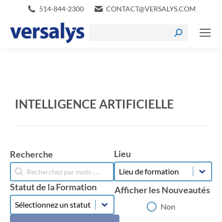
514-844-2300
CONTACT@VERSALYS.COM
INTELLIGENCE ARTIFICIELLE
Lieu
Recherche
Lieu
Recherche
Lieu
Recherche
Statut de la Formation
Afficher les Nouveautés
Statut de la Formation
Statut de la Formation
Afficher les Nouveautés
Non