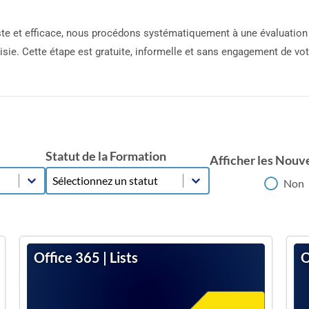
aliste et efficace, nous procédons systématiquement à une évaluatio
isie. Cette étape est gratuite, informelle et sans engagement de vot
Statut de la Formation
Afficher les Nouv
Statut de la Formation
Statut de la Formation
Afficher les Nouv
Non
Office 365 | Lists
O