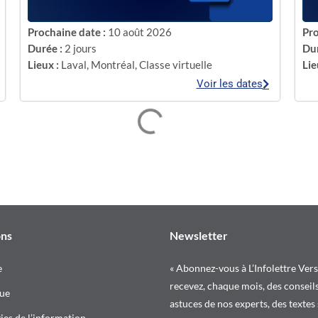
Prochaine date :
10 août 2026
Pro
Durée :
2 jours
Dur
Lieux :
Laval
,
Montréal
,
Classe virtuelle
Lie
Voir les dates
ons
Newsletter
e
« Abonnez-vous à L’Infolettre Vers
recevez, chaque mois, des conseils
ue
astuces de nos experts, des textes
es de l’information