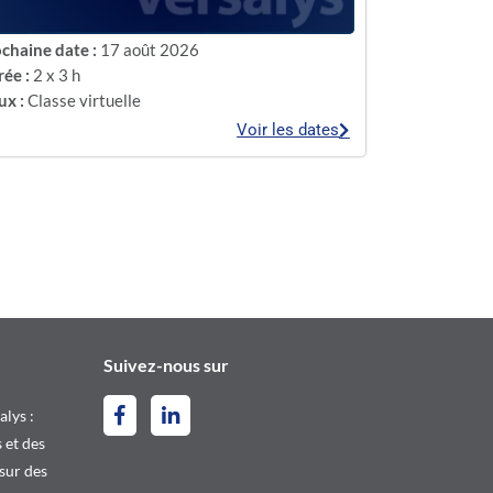
chaine date :
17 août 2026
ée :
2 x 3 h
ux :
Classe virtuelle
Voir les dates
Suivez-nous sur
alys :
 et des
 sur des