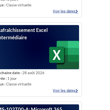
ux :
Classe virtuelle
Voir les dates
afraîchissement Excel
ntermédiaire
chaine date :
28 août 2026
ée :
1 jour
ux :
Classe virtuelle
Voir les dates
S-102T00-A: Microsoft 365