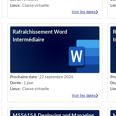
Lieux :
Classe virtuelle
Lie
Voir les dates
Rafraîchissement Word
R
Intermédiaire
I
Prochaine date :
22 septembre 2026
Pro
Durée :
1 jour
Dur
Lieux :
Classe virtuelle
Lie
Voir les dates
M55615A Deploying and Managing
M