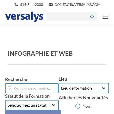
514-844-2300
CONTACT@VERSALYS.COM
INFOGRAPHIE ET WEB
Lieu
Recherche
Lieu
Recherche
Lieu
Recherche
Statut de la Formation
Afficher les Nouveautés
Statut de la Formation
Statut de la Formation
Afficher les Nouveautés
Non