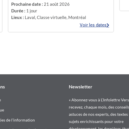
Prochaine date :
21 août 2026
Durée :
1 jour
Lieux :
Laval
,
Classe virtuelle
,
Montréal
Voir les dates
ons
Newsletter
e
« Abonnez-vous à L’Infolettre Vers
recevez, chaque mois, des conseils
ue
astuces de nos experts, des textes
es de l’information
sujets enrichissants pour votre
développement, les dernières étud