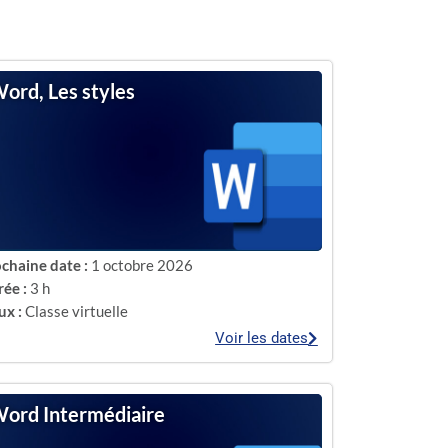
ord, Les styles
chaine date :
1 octobre 2026
ée :
3 h
ux :
Classe virtuelle
Voir les dates
ord Intermédiaire