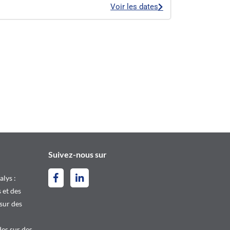
Voir les dates
Suivez-nous sur
alys :
 et des
 sur des
es sur des