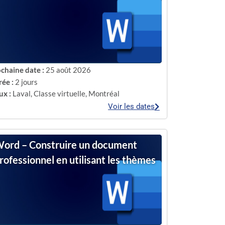
chaine date :
25 août 2026
ée :
2 jours
ux :
Laval
,
Classe virtuelle
,
Montréal
Voir les dates
ord – Construire un document
rofessionnel en utilisant les thèmes