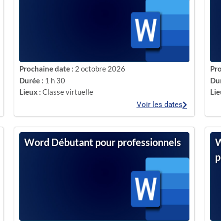
Prochaine date :
2 octobre 2026
Pro
Durée :
1 h 30
Dur
Lieux :
Classe virtuelle
Lie
Voir les dates
Word Débutant pour professionnels
W
p