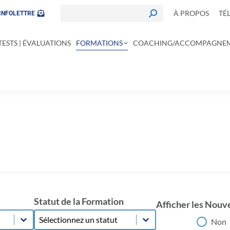
À PROPOS
TÉ
INFOLETTRE
TESTS | ÉVALUATIONS
FORMATIONS
COACHING/ACCOMPAGNE
Statut de la Formation
Afficher les Nouv
Statut de la Formation
Statut de la Formation
Afficher les Nouv
Non