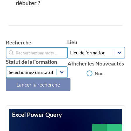
débuter ?
Lieu
Recherche
Lieu
Recherche
Lieu
Recherche
Statut de la Formation
Afficher les Nouveautés
Statut de la Formation
Statut de la Formation
Afficher les Nouveautés
Non
Lancer la recherche
Excel Power Query