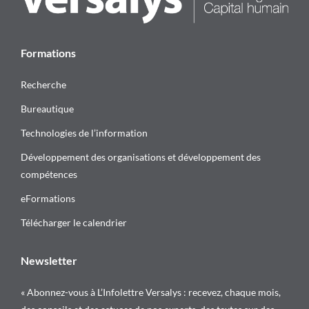
Prochaine date :
30 septembre 2026
Durée :
0,5 jour
Lieux :
Classe virtuelle
Voir les dates
Excel Débutant Régulier
Prochaine date :
10 septembre 2026
Durée :
2 jours
Lieux :
Laval
,
Classe virtuelle
,
Montréal
Voir les dates