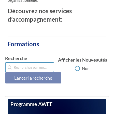
organisationnelle.
Découvrez nos services
d’accompagnement:
Formations
Recherche
Afficher les Nouveautés
Recherche
Recherche
Afficher les Nouveautés
Non
Lancer la recherche
Programme AWEE