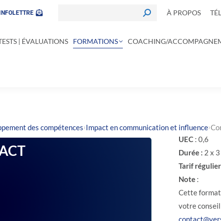
À PROPOS
TÉ
INFOLETTRE
TESTS | ÉVALUATIONS
FORMATIONS
COACHING/ACCOMPAGNE
›
›
oppement des compétences
Impact en communication et influence
Co
UEC
: 0,6
ACT
Durée :
2 x 3
Tarif régulier
Note
:
Cette format
votre conseil
contact@ver