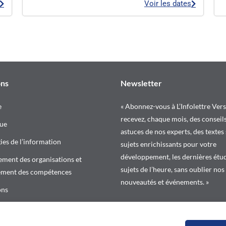
Voir les dates
ons
Newsletter
e
« Abonnez-vous à L’Infolettre Vers
recevez, chaque mois, des conseils
ue
astuces de nos experts, des textes
es de l’information
sujets enrichissants pour votre
développement, les dernières étud
ment des organisations et
sujets de l’heure, sans oublier nos
ement des compétences
nouveautés et événements. »
ons
r le calendrier