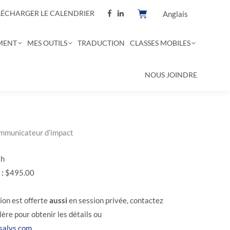
LÉCHARGER LE CALENDRIER
Anglais
MENT
MES OUTILS
TRADUCTION
CLASSES MOBILES
NOUS JOINDRE
mmunicateur d’impact
 h
 :
$495.00
ion est offerte
aussi
en session privée, contactez
lère pour obtenir les détails ou
salys.com