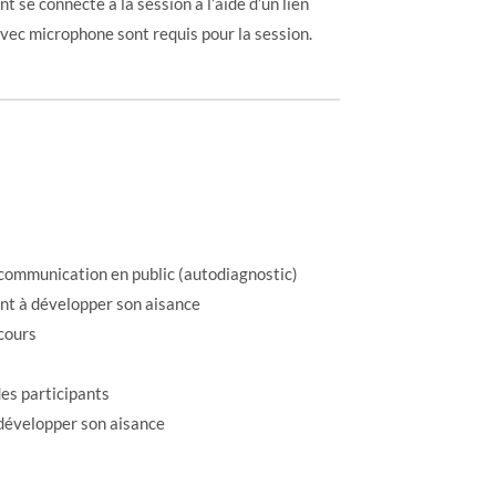
t se connecte à la session à l’aide d’un lien
vec microphone sont requis pour la session.
a communication en public (autodiagnostic)
ant à développer son aisance
scours
 des participants
 développer son aisance