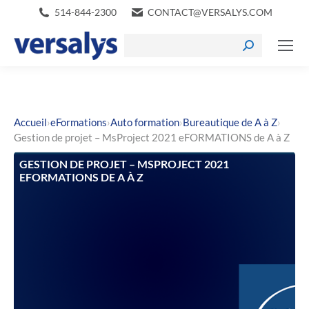
514-844-2300
CONTACT@VERSALYS.COM
›
›
›
›
Accueil
eFormations
Auto formation
Bureautique de A à Z
Gestion de projet – MsProject 2021 eFORMATIONS de A à Z
GESTION DE PROJET – MSPROJECT 2021
EFORMATIONS DE A À Z