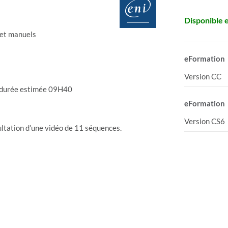
Disponible 
o et manuels
eFormation
Version CC
– durée estimée 09H40
eFormation
Version CS6
ltation d’une vidéo de 11 séquences.