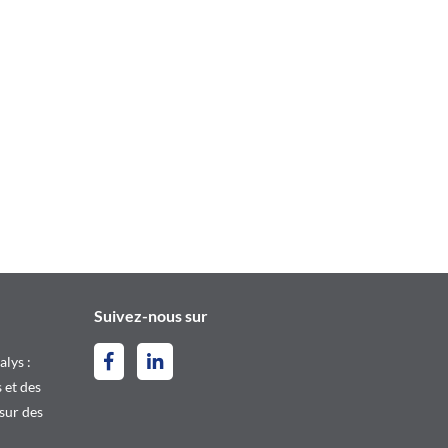
Suivez-nous sur
alys :
 et des
 sur des