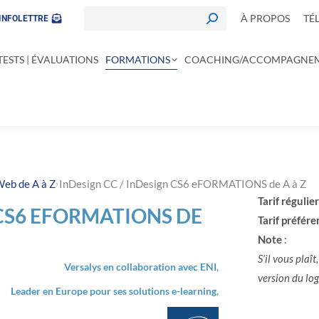
À PROPOS
TÉ
INFOLETTRE
TESTS | ÉVALUATIONS
FORMATIONS
COACHING/ACCOMPAGNE
›
Web de A à Z
InDesign CC / InDesign CS6 eFORMATIONS de A à Z
Tarif régulier
 CS6 EFORMATIONS DE
Tarif préféren
Note
:
S’il vous plaît
Versalys en collaboration avec ENI,
version du logi
Leader en Europe pour ses solutions e-learning,