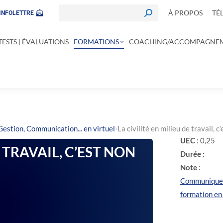
À PROPOS
TÉ
INFOLETTRE
TESTS | ÉVALUATIONS
FORMATIONS
COACHING/ACCOMPAGNE
›
Gestion, Communication... en virtuel
La civilité en milieu de travail, 
UEC
: 0,25
E TRAVAIL, C’EST NON
Durée :
Note
:
Communiquer 
formation en