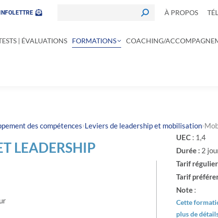
À PROPOS
TÉ
INFOLETTRE
TESTS | ÉVALUATIONS
FORMATIONS
COACHING/ACCOMPAGNE
›
›
oppement des compétences
Leviers de leadership et mobilisation
Mobi
UEC
: 1,4
ET LEADERSHIP
Durée :
2 jou
Tarif régulier
Tarif préféren
Note
:
ur
Cette formatio
plus de détail