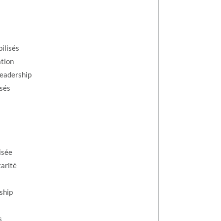
ilisés
ation
leadership
osés
isée
tarité
ship
s