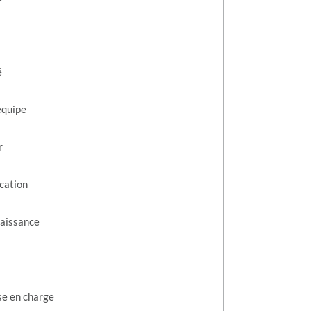
é
équipe
r
cation
naissance
ise en charge