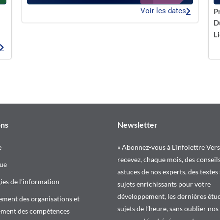
Voir les dates
P
D
Li
ons
Newsletter
e
« Abonnez-vous à L’Infolettre Vers
recevez, chaque mois, des conseils
ue
astuces de nos experts, des textes
es de l’information
sujets enrichissants pour votre
développement, les dernières étud
ment des organisations et
sujets de l’heure, sans oublier nos
ement des compétences