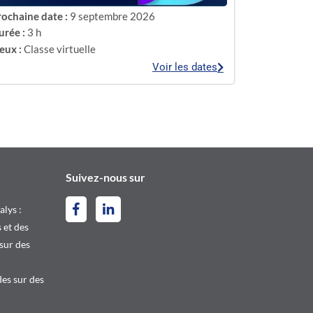
rochaine date :
9 septembre 2026
urée :
3 h
eux :
Classe virtuelle
Voir les dates
Suivez-nous sur
alys :
 et des
 sur des
es sur des