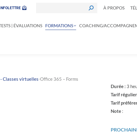
À PROPOS
TÉ
INFOLETTRE
TESTS | ÉVALUATIONS
FORMATIONS
COACHING/ACCOMPAGNE
›
- Classes virtuelles
Office 365 – Forms
Durée :
3 he
Tarif régulier
Tarif préféren
Note
:
PROCHAINE