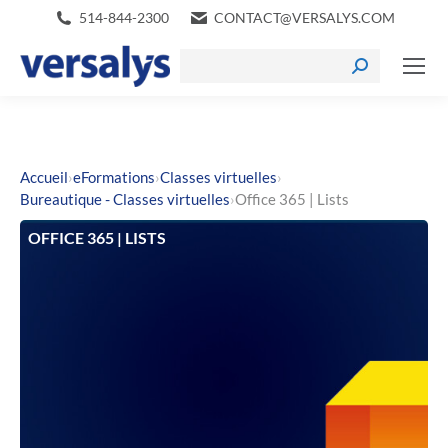
514-844-2300
CONTACT@VERSALYS.COM
›
›
›
Accueil
eFormations
Classes virtuelles
›
Bureautique - Classes virtuelles
Office 365 | Lists
OFFICE 365 | LISTS