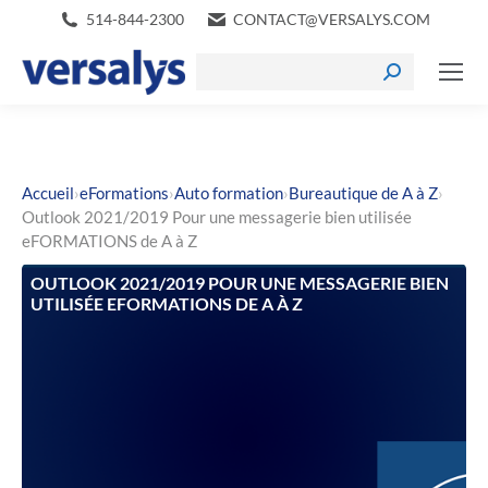
514-844-2300
CONTACT@VERSALYS.COM
›
›
›
›
Accueil
eFormations
Auto formation
Bureautique de A à Z
Outlook 2021/2019 Pour une messagerie bien utilisée
eFORMATIONS de A à Z
OUTLOOK 2021/2019 POUR UNE MESSAGERIE BIEN
UTILISÉE EFORMATIONS DE A À Z