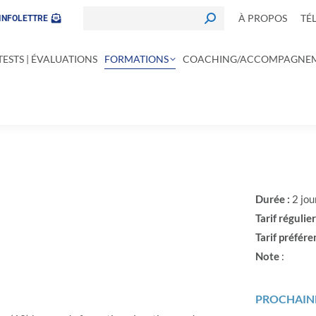
À PROPOS
TÉ
INFOLETTRE
TESTS | ÉVALUATIONS
FORMATIONS
COACHING/ACCOMPAGNE
Durée :
2 jou
Tarif régulier
Tarif préféren
Note
:
s
PROCHAINE