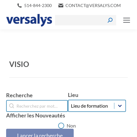
514-844-2300
CONTACT@VERSALYS.COM
VISIO
Lieu
Recherche
Lieu
Recherche
Lieu
Recherche
Afficher les Nouveautés
Afficher les Nouveautés
Non
Lancer la recherche