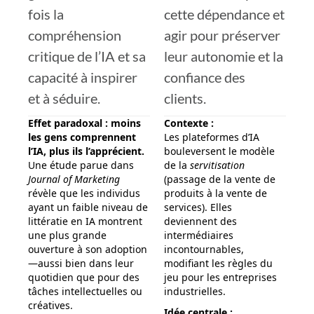
fois la
cette dépendance et
compréhension
agir pour préserver
critique de l’IA et sa
leur autonomie et la
capacité à inspirer
confiance des
et à séduire.
clients.
Effet paradoxal : moins
Contexte :
les gens comprennent
Les plateformes d’IA
l’IA, plus ils l’apprécient.
bouleversent le modèle
Une étude parue dans
de la
servitisation
Journal of Marketing
(passage de la vente de
révèle que les individus
produits à la vente de
ayant un faible niveau de
services). Elles
littératie en IA montrent
deviennent des
une plus grande
intermédiaires
ouverture à son adoption
incontournables,
—aussi bien dans leur
modifiant les règles du
quotidien que pour des
jeu pour les entreprises
tâches intellectuelles ou
industrielles.
créatives.
Idée centrale :