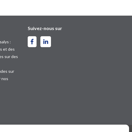
Suivez-nous sur
salys :
s et des
es sur des
udes sur
r nos