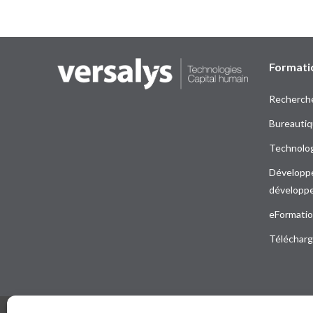
Formati
Recherch
Bureauti
Technolog
Développe
développ
eFormati
Télécharge