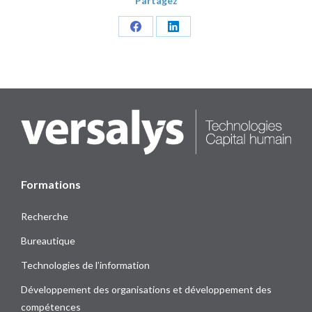
Partagez
Share
Share
on
on
Facebook
LinkedIn
Formations
Recherche
Bureautique
Technologies de l’information
Développement des organisations et développement des
compétences