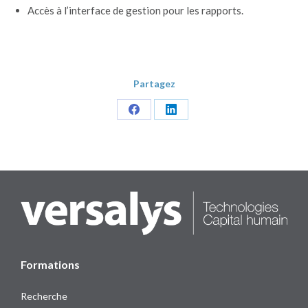
Accès à l’interface de gestion pour les rapports.
Partagez
Share
Share
on
on
Facebook
LinkedIn
Formations
Recherche